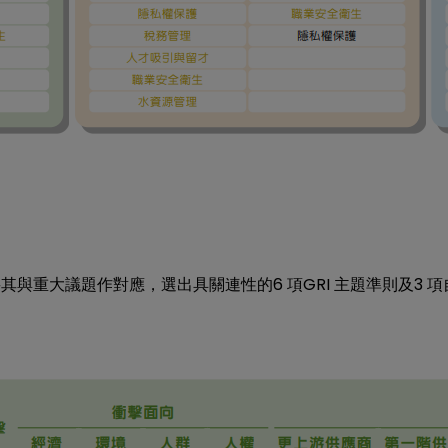
6
GRI
3
將其與重大議題作對應，選出具關連性的
項
主題準則及
項