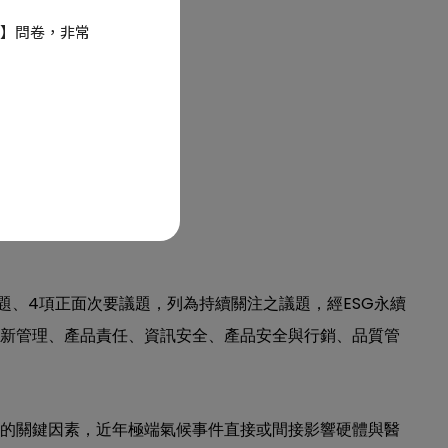
】問卷，非常
4
ESG
題、
項正面次要議題，列為持續關注之議題，經
永續
新管理、產品責任、資訊安全、產品安全與行銷、品質管
的關鍵因素，近年極端氣候事件直接或間接影響硬體與醫