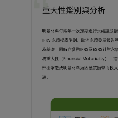
重大性鑑別與分析
明基材料每兩年一次定期進行永續議題衝
IFRS
永續揭露準則、歐洲永續發展報告
IFRS
ESRS
為基礎，同時亦參酌
及
針對永
Financial Materiality
務重大性（
），進
部衝擊造成明基材料須因應該衝擊而投入
題。