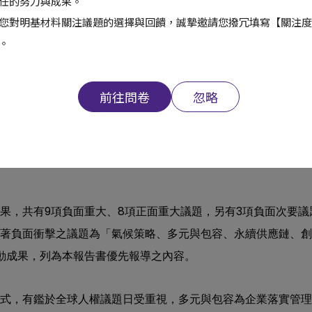
任的努力與成果。
您對明基材料關注議題的選擇與回饋，誠摯邀請您撥冗填寫【關注度
。
前往問卷
忽略
9
8
3
果，共有
項負面重大、
項正面重大議題，另有
項負面次要議
著負面衝擊之議題為「氣候策略、多元與包容、永續供應鏈、創
動成果，列為本報告書優先報導之內容。
式，有鑑於全球人權議題日受重視，多元與包容為企業落實管理