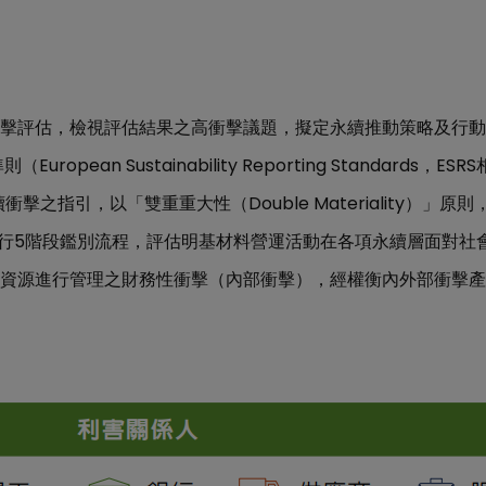
擊評估，檢視評估結果之高衝擊議題，擬定永續推動策略及行動
European Sustainability Reporting Standards
ESRS
準則（
，
Double Materiality
續衝擊之指引，以「雙重重大性（
）」原則
5
行
階段鑑別流程，評估明基材料營運活動在各項永續層面對社
資源進行管理之財務性衝擊（內部衝擊），經權衡內外部衝擊產